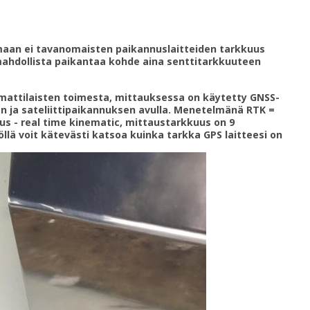
maan ei tavanomaisten paikannuslaitteiden tarkkuus
n mahdollista paikantaa kohde aina senttitarkkuuteen
mattilaisten toimesta, mittauksessa on käytetty GNSS-
en ja sateliittipaikannuksen avulla. Menetelmänä RTK =
us - real time kinematic, mittaustarkkuus on 9
öllä voit kätevästi katsoa kuinka tarkka GPS laitteesi on