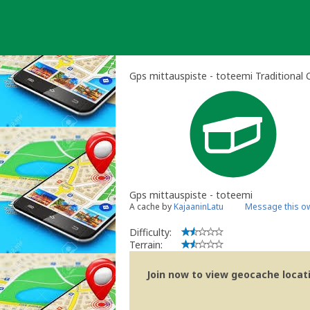
Skip
to
content
Gps mittauspiste - toteemi Traditional
Gps mittauspiste - toteemi
A cache by
KajaaninLatu
Message this o
Difficulty:
Terrain:
Join now to view geocache locatio