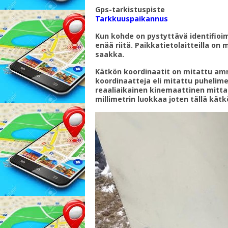
Gps-tarkistuspiste
Tarkkuuspaikannus
Kun kohde on pystyttävä identifioi
enää riitä. Paikkatietolaitteilla o
saakka.
Kätkön koordinaatit on mitattu am
koordinaatteja eli mitattu puhelim
reaaliaikainen kinemaattinen mitta
millimetrin luokkaa joten tällä kätk