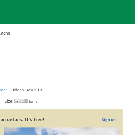
 Cache
wner
Hidden : 4/9/2019
Size:
(small)
n details. It's free!
Sign up