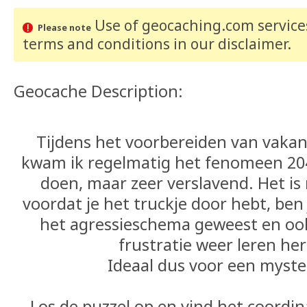
Use of geocaching.com services
Please note
terms and conditions
in our disclaimer
.
Geocache Description:
Tijdens het voorbereiden van vakant
kwam ik regelmatig het fenomeen 20
doen, maar zeer verslavend. Het is 
voordat je het truckje door hebt, ben 
het agressieschema geweest en ook
frustratie weer leren he
Ideaal dus voor een myste
Los de puzzel op en vind het coordi