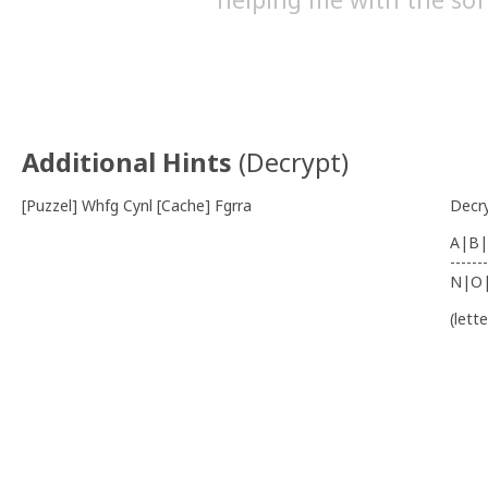
Additional Hints
(
Decrypt
)
[Puzzel] Whfg Cynl [Cache] Fgrra
Decr
A|B|
-------
N|O
(lett