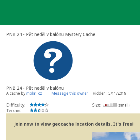
Skip
to
content
PNB 24 - Pět neděl v balónu Mystery Cache
PNB 24 - Pět neděl v balónu
A cache by
mokri_cz
Message this owner
Hidden : 5/11/2019
Difficulty:
Size:
(small)
Terrain:
Join now to view geocache location details. It's free!