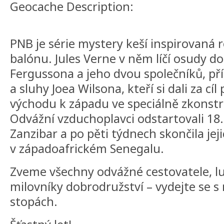
Geocache Description:
PNB je série mystery keší inspirovaná
balónu. Jules Verne v něm líčí osudy 
Fergussona a jeho dvou společníků, př
a sluhy Joea Wilsona, kteří si dali za cíl
východu k západu ve speciálně zkons
Odvážní vzduchoplavci odstartovali 18
Zanzibar a po pěti týdnech skončila je
v západoafrickém Senegalu.
Zveme všechny odvážné cestovatele, lu
milovníky dobrodružství – vydejte se s 
stopách.