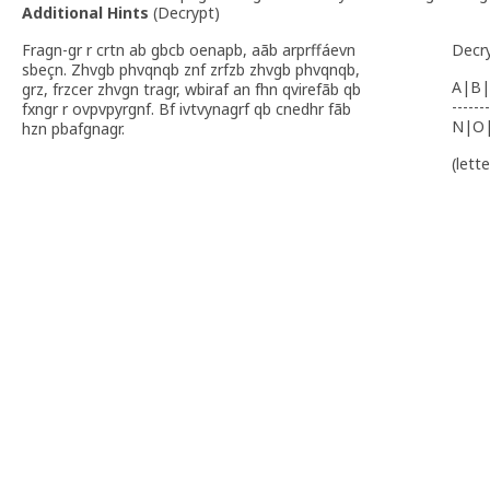
Additional Hints
(
Decrypt
)
Fragn-gr r crtn ab gbcb oenapb, aãb arprffáevn
Decr
sbeçn. Zhvgb phvqnqb znf zrfzb zhvgb phvqnqb,
A|B|
grz, frzcer zhvgn tragr, wbiraf an fhn qvirefãb qb
-------
fxngr r ovpvpyrgnf. Bf ivtvynagrf qb cnedhr fãb
N|O
hzn pbafgnagr.
(lett