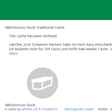
Skip
to
content
Milchstrooss-Buck Traditional Cache
This cache has been archived.
zahnfee_zcrd: Schweren Herzens habe ich mich dazu entschiede
Ich bedanke mich für 109 Favos und hoffe bald wieder Cache-
More
Milchstrooss-Buck
A cache by
zahnfee_rrb & TroubleCH
Message this owner
Hidden : 