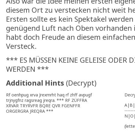
Also war die Idee meinen ersten eigen
diesem Ort zu verstecken nicht weit h
Ersten sollte es kein Spektakel werde
genügend Luft nach Oben vorhanden ist
habt doch Freude an diesem einfachen
Versteck.
*** ES MÜSSEN KEINE GELEISE ODER 
WERDEN ***
Additional Hints
(
Decrypt
)
Rf oenhpug xrva Jrexmrht haq rf zhff avpugf
Decr
trjnygfnz ragsreag jreqra. *** RF ZÜFFRA
A|B|
XRVAR TRYRVFR BQRE QVR FGENFFR
-------
ORGERGRA JREQRA ***
N|O
(lett