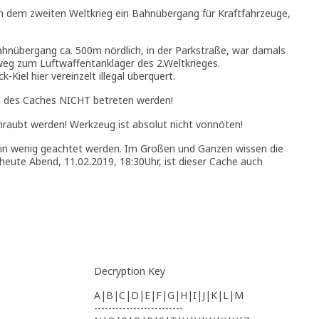
ach dem zweiten Weltkrieg ein Bahnübergang für Kraftfahrzeuge,
ahnübergang ca. 500m nördlich, in der Parkstraße, war damals
sweg zum Luftwaffentanklager des 2.Weltkrieges.
Kiel hier vereinzelt illegal überquert.
 des Caches NICHT betreten werden!
hraubt werden! Werkzeug ist absolut nicht vonnöten!
ein wenig geachtet werden. Im Großen und Ganzen wissen die
 heute Abend, 11.02.2019, 18:30Uhr, ist dieser Cache auch
Decryption Key
A|B|C|D|E|F|G|H|I|J|K|L|M
-------------------------