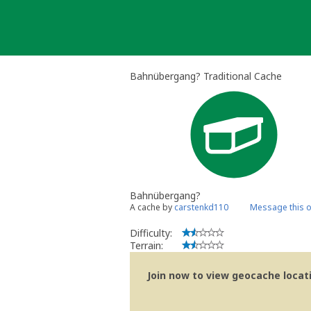
Skip
to
content
Bahnübergang? Traditional Cache
Bahnübergang?
A cache by
carstenkd110
Message this 
Difficulty:
Terrain:
Join now to view geocache locatio