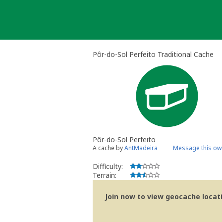
Skip
to
content
Pôr-do-Sol Perfeito Traditional Cache
Pôr-do-Sol Perfeito
A cache by
AntMadeira
Message this ow
Difficulty:
Terrain:
Join now to view geocache locatio