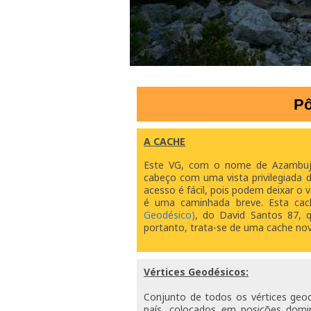
Pô
A CACHE
Este VG, com o nome de Azambuja,
cabeço com uma vista privilegiada d
acesso é fácil, pois podem deixar o v
é uma caminhada breve. Esta cac
Geodésico)
, do David Santos 87, qu
portanto, trata-se de uma cache nov
Vértices Geodésicos:
Conjunto de todos os vértices geod
país, colocados em posições domina