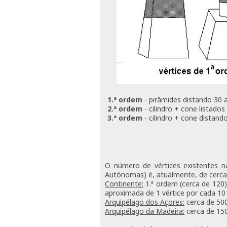
1.ª ordem
- pirâmides distando 30 
2.ª ordem
- cilindro + cone listado
3.ª ordem
- cilindro + cone distand
O número de vértices existentes na
Autónomas) é, atualmente, de cerca d
Continente:
1.ª ordem (cerca de 120)
aproximada de 1 vértice por cada 10
Arquipélago dos Açores:
cerca de 500
Arquipélago da Madeira:
cerca de 15