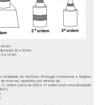
a 60 km
s distando 20 a 30 km
o 5 a 10 km
 totalidade do território (Portugal Continental e Regiões
e nove mil, repartidos por vértices de:
, 2.ª ordem (cerca de 900) e 3.ª ordem (com uma densidade
 km²)
.
0