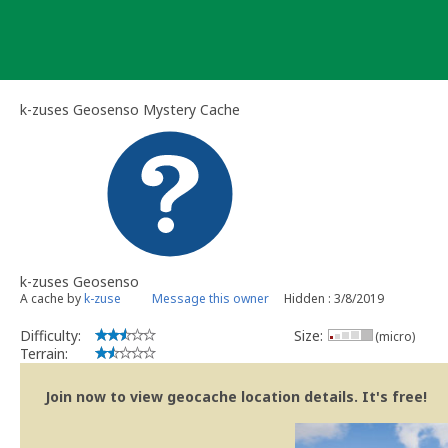
Skip
to
content
k-zuses Geosenso Mystery Cache
k-zuses Geosenso
A cache by
k-zuse
Message this owner
Hidden : 3/8/2019
Difficulty:
Size:
(micro)
Terrain:
Join now to view geocache location details. It's free!