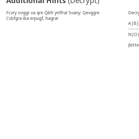
Additional Hints
(
Decrypt
)
Fcvry ovggr va qre Qbfr ynffra! Svany: Qevggre
Decr
Csbfgra iba erpugf, hagra!
A|B|
-------
N|O
(lett