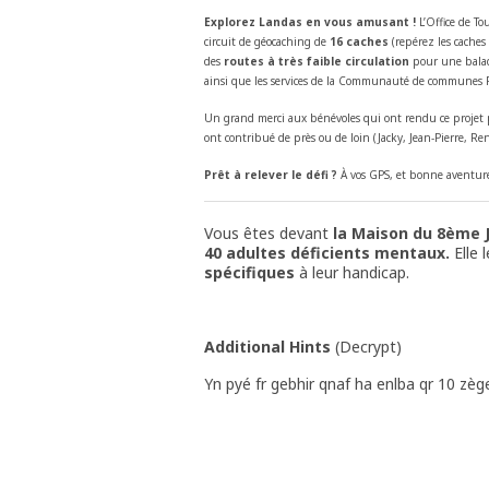
Explorez Landas en vous amusant !
L’Office de To
circuit de géocaching de
16 caches
(repérez les caches
des
routes à très faible circulation
pour une balade 
ainsi que les services de la Communauté de communes 
Un grand merci aux bénévoles qui ont rendu ce projet po
ont contribué de près ou de loin (Jacky, Jean-Pierre, Re
Prêt à relever le défi ?
À vos GPS, et bonne aventure
Vous êtes devant
la Maison du 8ème J
40 adultes déficients mentaux.
Elle 
spécifiques
à leur handicap.
Additional Hints
(
Decrypt
)
Yn pyé fr gebhir qnaf ha enlba qr 10 zèg