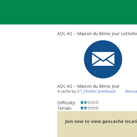
Skip
to
content
ADL #2 – Maison du 8ème Jour Letterb
ADL #2 – Maison du 8ème Jour
A cache by
OT_PévèleCarembault
Messag
Difficulty:
Terrain:
Join now to view geocache locatio