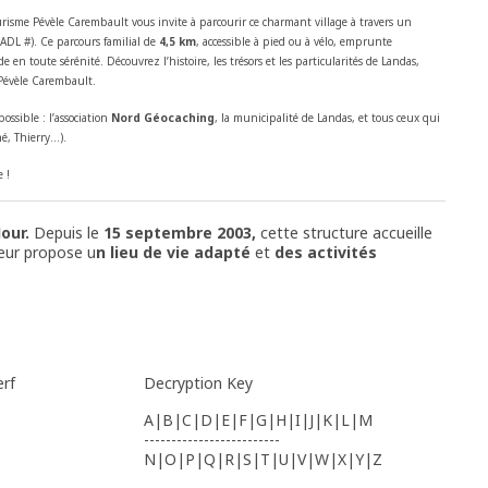
urisme Pévèle Carembault vous invite à parcourir ce charmant village à travers un
 ADL #). Ce parcours familial de
4,5 km
, accessible à pied ou à vélo, emprunte
en toute sérénité. Découvrez l’histoire, les trésors et les particularités de Landas,
Pévèle Carembault.
ssible : l’association
Nord Géocaching
, la municipalité de Landas, et tous ceux qui
né, Thierry…).
 !
our.
Depuis le
15 septembre 2003,
cette structure accueille
leur propose u
n lieu de vie adapté
et
des activités
erf
Decryption Key
A|B|C|D|E|F|G|H|I|J|K|L|M
-------------------------
N|O|P|Q|R|S|T|U|V|W|X|Y|Z