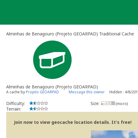
Skip
to
content
Alminhas de Benagouro (Projeto GEOARPAD) Traditional Cache
Alminhas de Benagouro (Projeto GEOARPAD)
A cache by
Projeto GEOARPAD
Message this owner
Hidden : 4/8/20
Difficulty:
Size:
(micro)
Terrain:
Join now to view geocache location details. It's free!