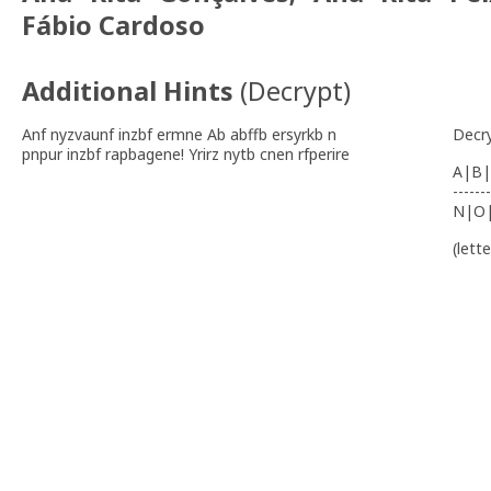
Fábio Cardoso
Additional Hints
(
Decrypt
)
Anf nyzvaunf inzbf ermne Ab abffb ersyrkb n
Decr
pnpur inzbf rapbagene! Yrirz nytb cnen rfperire
A|B|
-------
N|O
(lett