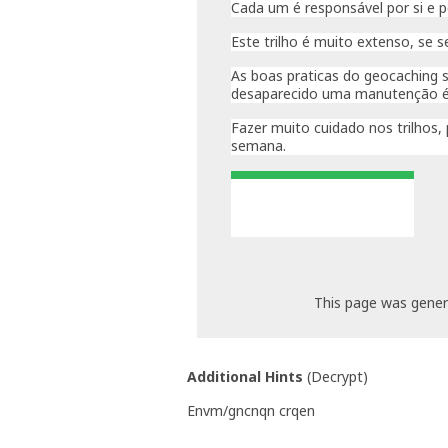
Cada um é responsável por si e p
Este trilho é muito extenso, se se
As boas praticas do geocaching s
desaparecido uma manutenção é b
Fazer muito cuidado nos trilhos,
semana.
N41º12,345 W 008 29,313
This page was gene
Additional Hints
(
Decrypt
)
Envm/gncnqn crqen