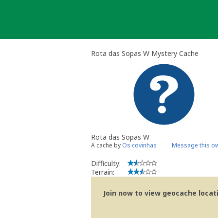
Skip
to
content
Rota das Sopas W Mystery Cache
Rota das Sopas W
A cache by
Os covinhas
Message this o
Difficulty:
Terrain:
Join now to view geocache locatio