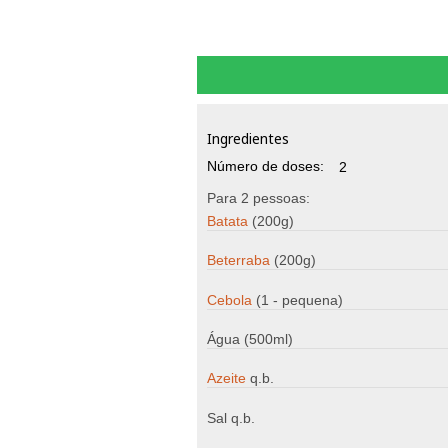
Ingredientes
Número de doses:
2
Para 2 pessoas:
Batata
(200g)
Beterraba
(200g)
Cebola
(1 - pequena)
Água (500ml)
Azeite
q.b.
Sal q.b.