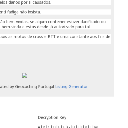
elos danos por si causados.
nti fadiga não insista.
ão bem-vindas, se algum conteiner estiver danificado ou
em-vinda e estas desde já autorizado para tal.
 pois as motos de cross e BTT é uma constante aos fins de
rated by Geocaching Portugal
Listing Generator
Decryption Key
A|B|C|D|E|F|G|H|I|J|K|L|M