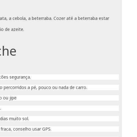
ta, a cebola, a beterraba. Cozer até a beterraba estar
io de azeite.
che
tões segurança.
o percorridos a pé, pouco ou nada de carro.
 ou jipe
.
dias muito sol.
fraca, conselho usar GPS.