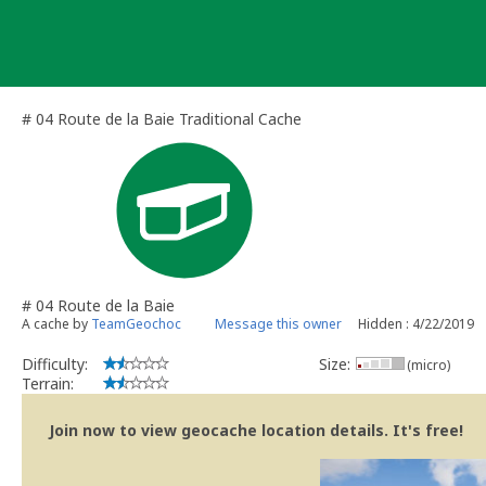
Skip
to
content
# 04 Route de la Baie Traditional Cache
# 04 Route de la Baie
A cache by
TeamGeochoc
Message this owner
Hidden : 4/22/2019
Difficulty:
Size:
(micro)
Terrain:
Join now to view geocache location details. It's free!