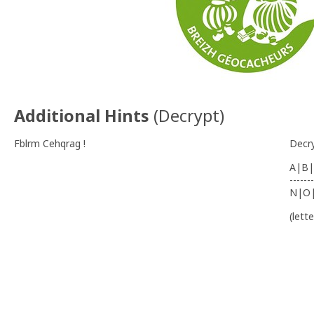
Additional Hints
(
Decrypt
)
Fblrm Cehqrag !
Decr
A|B|
-------
N|O
(lett