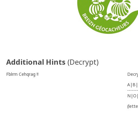
Additional Hints
(
Decrypt
)
Fblrm Cehqrag !!
Decr
A|B|
-------
N|O
(lett