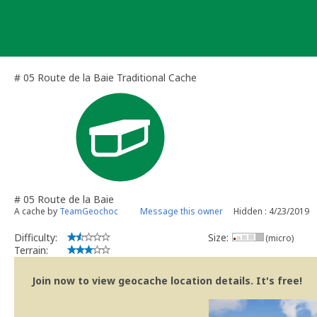
Skip
to
content
# 05 Route de la Baie Traditional Cache
# 05 Route de la Baie
A cache by
TeamGeochoc
Message this owner
Hidden : 4/23/2019
Difficulty:
Size:
(micro)
Terrain:
Join now to view geocache location details. It's free!