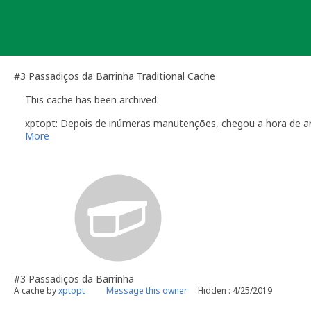
Skip
to
content
#3 Passadiços da Barrinha Traditional Cache
This cache has been archived.
xptopt: Depois de inúmeras manutenções, chegou a hora de ar
More
#3 Passadiços da Barrinha
A cache by
xptopt
Message this owner
Hidden : 4/25/2019