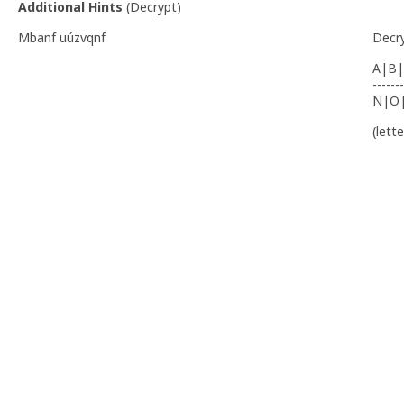
Additional Hints
(
Decrypt
)
Mbanf uúzvqnf
Decr
A|B|
-------
N|O
(lett