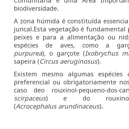
Comunitária e uma Área Importan
biodiversidade.
A zona húmida é constituída essencia
juncal.Esta vegetação é fundamental 
peixes e para a alimentação ou nid
espécies de aves, como a garç
purpurea
), o garçote (
Ixobrychus m
sapeira (
Circus aeruginosus
).
Existem mesmo algumas espécies 
preferencial ou obrigatoriamente no
caso deo rouxinol-pequeno-dos-can
scirpaceus
) e do rouxinol-gra
(
Acrocephalus arundinaceus
).