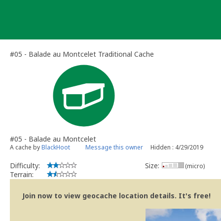
Skip
to
content
#05 - Balade au Montcelet Traditional Cache
#05 - Balade au Montcelet
A cache by
BlackHoot
Message this owner
Hidden : 4/29/2019
Difficulty:
Size:
(micro)
Terrain:
Join now to view geocache location details. It's free!