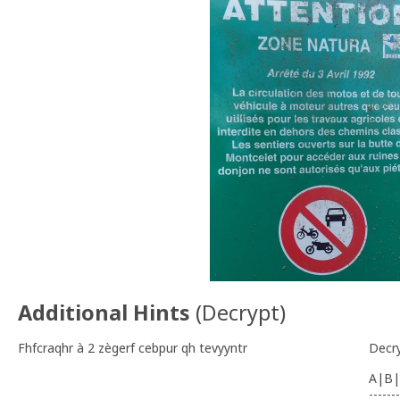
Additional Hints
(
Decrypt
)
Fhfcraqhr à 2 zègerf cebpur qh tevyyntr
Decr
A|B|
-------