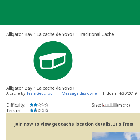
Skip
to
content
Alligator Bay " La cache de YoYo ! " Traditional Cache
Alligator Bay " La cache de YoYo ! "
A cache by
TeamGeochoc
Message this owner
Hidden : 4/30/2019
Difficulty:
Size:
(micro)
Terrain:
Join now to view geocache location details. It's free!