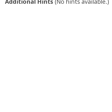
Additional Hints
(
No hints available.
)