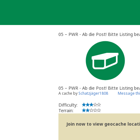
Skip
to
content
05 – PWR - Ab die Post! Bitte Listing be
05 – PWR - Ab die Post! Bitte Listing be
A cache by
Schatzjäger1808
Message th
Difficulty:
Terrain:
Join now to view geocache locatio