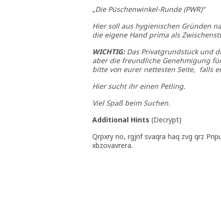
„Die Püschenwinkel-Runde (PWR)“
Hier soll aus hygienischen Gründen n
die eigene Hand prima als Zwischenst
WICHTIG:
Das Privatgrundstück und d
aber die freundliche Genehmigung für 
bitte von eurer nettesten Seite, falls er
Hier sucht ihr einen Petling.
Viel Spaß beim Suchen.
Additional Hints
(
Decrypt
)
Qrpxry no, rgjnf svaqra haq zvg qrz Pnp
xbzovavrera.