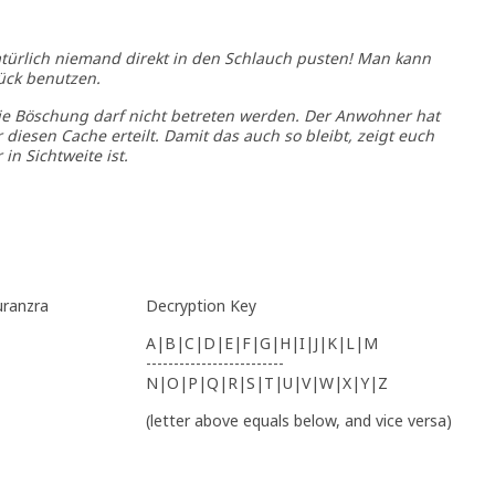
atürlich niemand direkt in den Schlauch pusten! Man kann
ück benutzen.
ie Böschung darf nicht betreten werden. Der Anwohner hat
diesen Cache erteilt. Damit das auch so bleibt, zeigt euch
 in Sichtweite ist.
uranzra
Decryption Key
A|B|C|D|E|F|G|H|I|J|K|L|M
-------------------------
N|O|P|Q|R|S|T|U|V|W|X|Y|Z
(letter above equals below, and vice versa)