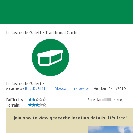
Skip
to
content
Le lavoir de Galette Traditional Cache
Le lavoir de Galette
A cache by
BoutDeFil41
Message this owner
Hidden : 5/11/2019
Difficulty:
Size:
(micro)
Terrain:
Join now to view geocache location details. It's free!