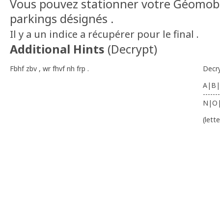
Vous pouvez stationner votre Géomobil
parkings désignés .
Il y a un indice a récupérer pour le final .
Additional Hints
(
Decrypt
)
Fbhf zbv , wr fhvf nh frp .
Decr
A|B|
-------
N|O
(lett