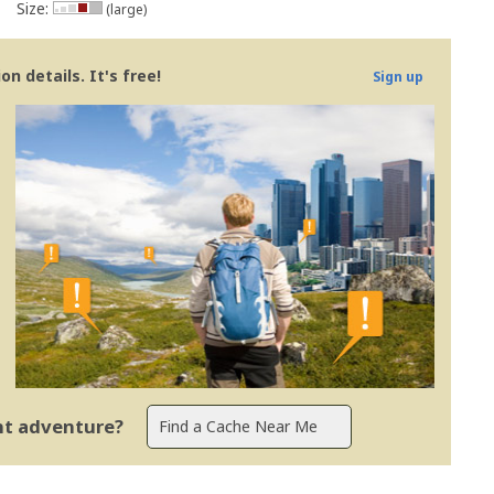
Size:
(large)
n details. It's free!
Sign up
ent adventure?