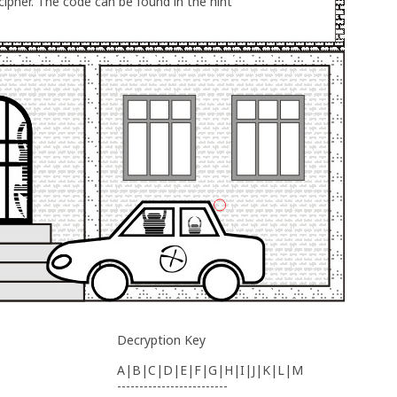
 cipher. The code can be found in the hint
Decryption Key
A|B|C|D|E|F|G|H|I|J|K|L|M
-------------------------