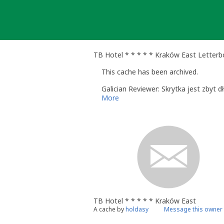
Skip
to
content
TB Hotel * * * * * Kraków East Letterb
This cache has been archived.
Galician Reviewer: Skrytka jest zbyt
More
TB Hotel * * * * * Kraków East
A cache by
holdasy
Message this owner