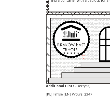
find a container with a padlock for a
Additional Hints
(
Decrypt
)
[PL] Fmlse [EN] Pvcure: 2347