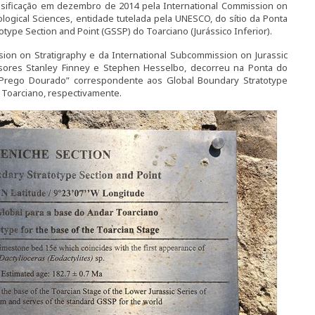
ssificação em dezembro de 2014 pela International Commission on
logical Sciences, entidade tutelada pela UNESCO, do sítio da Ponta
ype Section and Point (GSSP) do Toarciano (Jurássico Inferior).
sion on Stratigraphy e da International Subcommission on Jurassic
ssores Stanley Finney e Stephen Hesselbo, decorreu na Ponta do
Prego Dourado” correspondente aos Global Boundary Stratotype
 Toarciano, respectivamente.