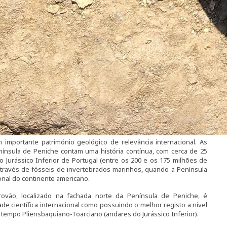
importante património geológico de relevância internacional. As
enínsula de Peniche contam uma história contínua, com cerca de 25
 Jurássico Inferior de Portugal (entre os 200 e os 175 milhões de
através de fósseis de invertebrados marinhos, quando a Península
ional do continente americano.
ovão, localizado na fachada norte da Península de Peniche, é
 científica internacional como possuindo o melhor registo a nível
e tempo Pliensbaquiano-Toarciano (andares do Jurássico Inferior).