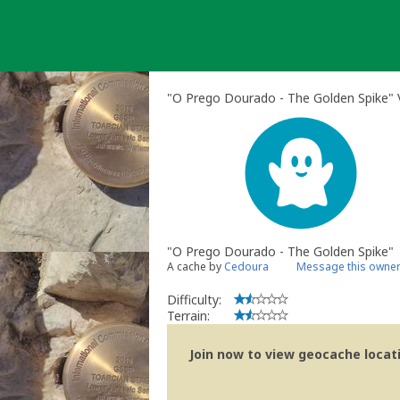
Skip
to
content
"O Prego Dourado - The Golden Spike" V
"O Prego Dourado - The Golden Spike"
A cache by
Cedoura
Message this owne
Difficulty:
Terrain:
Join now to view geocache locatio