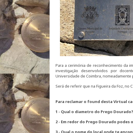
Para a cerimónia de reconhecimento da imp
investigação desenvolvidos por doce
Universidade de Coimbra, nomeadamente pe
Será de referir que na Figueira da Foz, n
Para reclamar o found desta Virtual ca
1 - Qual o diametro do Prego Dourado
2 - Em redor do Prego Dourado podes o
3 - Qual o nome do local onde te encon