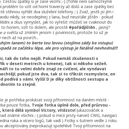
. Cestou zpátky si je zase vezmi ;-) (Tohle není samozřejmě
 problém to vzít od horní traverzy až dolů a zase zpátky bez
stihnou vyřídit dva služební telefony ;-) Zvaž, jestli jsi jím i
avdu nikdy, se neodepínej z lana, buď neustále jištěn - pokud
klidni a zkus vymyslet, jak to vyřešit: můžeš se cvaknout do
 to horem, vzít to dolem, ale prostě
#pořádjištěn
, jasný?
e a světla
už zmíním jenom z povinnosti, protože to už je
y nech až na povrch...
uhým lanem) to berte tou levou (stojíme zády ke vstupu)
ypadá ze začátku lépe, ale pro výstup je fatálně nevhodná!!!
mi, tak do toho nejdi. Pokud nemáš zkušenosti s
řík v deseti metrech u kmene), tak si někoho sežeň.
ři to tu velmi dobře znají ze cvičení, ale vyndavat
chtějí; pokud jste dva, tak si to třikrát rozmyslete, on
d podívá s vámi. Vyšší D je díky obtížnosti sestupu a
odnotím to stejně.
keše je potřeba prokázat svoji přítomnost na daném místě -
řeba pouze fotka,
Tvoje fotka úplně dole, před průrvou -
, která dělá symbol Victory, vítězství
(ukazováček a
nad známe všichni ;-) pokud si mezi prsty narveš CWG, navigaci
edna ruka a vícero logů, tak vadí ) Fotky s šutrem vedle z roku
 akceptovány (neprokazují spolehlivě Tvoji přítomnost na