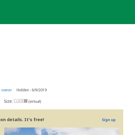
s owner
Hidden : 6/9/2019
Size:
(virtual)
n details. It's free!
Sign up