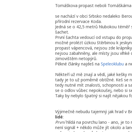
Tomáškova propast neboli Tomáškárna
se nachází v obci Srbsko nedaleko Bero
přírodní rezervace Koda.
Jedná se o 42,5 metrů hlubokou téměř s
šachet.
První šachta vedoucí od vstupu do propa
možné prolézt úzkou štěrbinou k jeskynn
propast vápencová, nejsou zde krápníky
nejsou zabahněny, ale místy jsou vlhké
zimovištěm netopýrů.
Pěkné články najdeš na
Speleoklubu
a n
Někteří už mě znají a vědí, jaké kešky m
tady je to už poměrně obtížné. Keš se 
tedy nutné mít znalosti, schopnosti a
se o odlov vůbec nepokoušej, nebo si s
Taky by nebylo špatný si najít nějakou f
Výjimečně nebudu tajemný jak hrad v Br
lidé
:
První
hlídá na povrchu lano - ano, je to
není signál + někdo může jít okolo a la