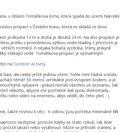
una, v oblasti Tomáškova lomu, která spadá do území Národní
vislou propast v Českém krasu, která se skládá ze dvou
sti je dlouhá 12 m a druhá je dlouhá 24 m. Na dno propasti je
ímu jezírku s proměnlivou výškou vodní hladiny. I přestože je
 větších rozměrů či nějaká bohatá výzdoba. Stěny jeskyně
 díky stékající vodě. Tomáškova propast je významným
ebo na
Outdoor-Activity
.
ě baví, ale raději ještě jednou všem: Tohle není žádná sranda,
nachází téměř 50 metrů vertikálně pod vstupním bodem, a je
 samozřejmě vybavení - pokud nemáš všechno ze seznamu, tak
ežeň někoho, abyste vše potřebné dali spolu dohromady...
otku nebo video na internetu, abys věděl, do čeho jdeš :-)
ně, takže rovnou k věci - k odlovu jsou potřeba minimálně
tři
 naprosto nezbytné, protože kdyby se stalo cokoli, tak dole
no prostě ukrást nebo vytáhnout. Může se přihodit zranění, a