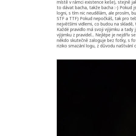
místě v rámci existence keše), stejně ja
to dávat bacha, takže bacha :-) Pokud js
logni, s tím nic neudělám, ale prosím, b
STF a TTF) Pokud nepočkáš, tak pro tebe 
největšími vidlemi, co budou na skladě, 
Každé pravidlo má svoji výjimku a tady
výjimku z pravidel... Nejlépe je nejdří
někdo skutečně zaloguje bez fotky, s fo
riziko smazání logu, z důvodu naštvání 