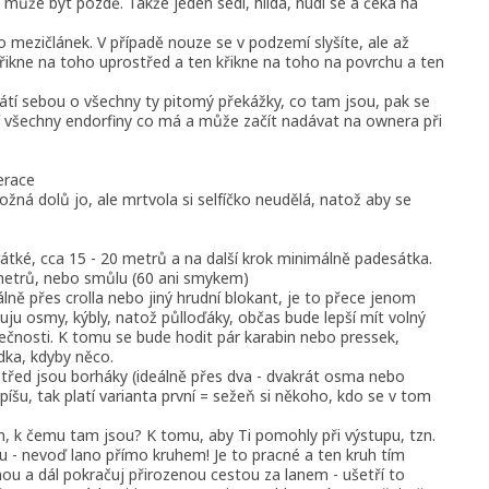
 může být pozdě. Takže jeden sedí, hlídá, nudí se a čeká na
 mezičlánek. V případě nouze se v podzemí slyšíte, ale až
křikne na toho uprostřed a ten křikne na toho na povrchu a ten
átí sebou o všechny ty pitomý překážky, co tam jsou, pak se
aví všechny endorfiny co má a může začít nadávat na ownera při
erace
žná dolů jo, ale mrtvola si selfíčko neudělá, natož aby se
rátké, cca 15 - 20 metrů a na další krok minimálně padesátka.
metrů, nebo smůlu (60 ani smykem)
álně přes crolla nebo jiný hrudní blokant, je to přece jenom
ju osmy, kýbly, natož půlloďáky, občas bude lepší mít volný
ezpečnosti. K tomu se bude hodit pár karabin nebo pressek,
ka, kdyby něco.
střed jsou borháky (ideálně přes dva - dvakrát osma nebo
íšu, tak platí varianta první = sežeň si někoho, kdo se v tom
hm, k čemu tam jsou? K tomu, aby Ti pomohly při výstupu, tzn.
u - nevoď lano přímo kruhem! Je to pracné a ten kruh tím
inou a dál pokračuj přirozenou cestou za lanem - ušetří to