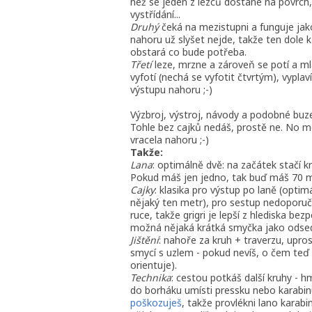
než se jeden z lezců dostane na povrch,
vystřídání...
Druhý
čeká na mezistupni a funguje jako
nahoru už slyšet nejde, takže ten dole 
obstará co bude potřeba.
Třetí
leze, mrzne a zároveň se potí a ml
vyfotí (nechá se vyfotit čtvrtým), vypl
výstupu nahoru ;-)
Výzbroj, výstroj, návody a podobné buz
Tohle bez cajků nedáš, prostě ne. No mo
vracela nahoru ;-)
Takže:
Lana
: optimálně dvě: na začátek stačí k
Pokud máš jen jedno, tak buď máš 70 
Cajky
: klasika pro výstup po laně (optim
nějaký ten metr), pro sestup nedoporuču
ruce, takže grigri je lepší z hlediska b
možná nějaká krátká smyčka jako odsed
Jištění
: nahoře za kruh + traverzu, upro
smycí s uzlem - pokud nevíš, o čem teď p
orientuje).
Technika
: cestou potkáš další kruhy - 
do borháku umísti pressku nebo karabin
poškozuješ
, takže provlékni lano karab