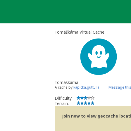
Skip
to
content
Tomáškárna Virtual Cache
Tomáškárna
A cache by
kapicka.guttulla
Message thi
Difficulty:
Terrain:
Join now to view geocache locatio