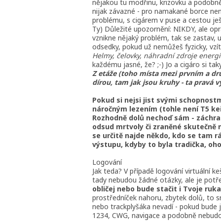
nějakou tu modřinu, krizovku a podobně
nijak závazné - pro namakané borce není
problému, s cigárem v puse a cestou ještě 
Ty) Důležité upozornění: NIKDY, ale opr
vznikne nějaký problém, tak se zastav, u
odsedky, pokud už nemůžeš fyzicky, vzít
Helmy, čelovky, náhradní zdroje energi
každému jasné, že? ;-) Jo a cigáro si tak
Z etáže (toho místa mezi prvním a dr
dírou, tam jak jsou kruhy - ta pravá v
Pokud si nejsi jist svými schopnost
náročným lezením (tohle není T5 ke
Rozhodně dolů nechoď sám - záchraná
odsud mrtvoly či zraněné skutečně ne
se určitě najde někdo, kdo se tam rá
výstupu, kdyby to byla tradička, oh
Logování
Jak teda? V případě logování virtuální 
tady nebudou žádné otázky, ale je pot
obličej nebo bude stačit i Tvoje ruka
prostředníček nahoru, zbytek dolů, to s
nebo trackplyšáka nevadí - pokud bude j
1234, CWG, navigace a podobně nebudou