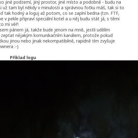
ko jiné podzemí, jiný prostor, jiné místo a podobně - budu na
i už tam byl někdy v minulosti a správnou fotku máš, tak si to
uď tak hodný a loguj až potom, co se zaplní bedna (tzn. FTF,
v pekle připraví speciální kotel a u něj budu stát já, s těmi
to mi věř!
 jsem pánem já, takže bude jenom na mně, jestli udělím
v se zeptat nějakým komunikačním kanálem, protože pokud
tkou jinou nebo jinak nekompatibilně, rapidně tím zvyšuje
ownera :-)
Příklad logu