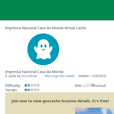
Skip
to
content
Imprensa Nacional Casa da Moeda Virtual Cache
Imprensa Nacional Casa da Moeda
A cache by
Dissidente
Message this owner
Hidden : 12/9/2019
Difficulty:
Size:
(virtual)
Terrain:
Join now to view geocache location details. It's free!