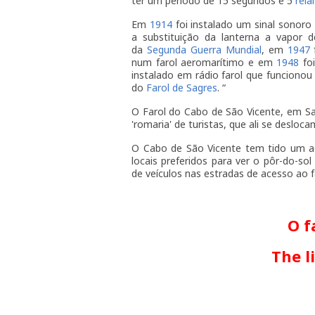
ter um período de 15 segundos e 5
rel
Em
1914
foi instalado um sinal sonor
a substituição da lanterna a vapor 
da
Segunda Guerra Mundial
, em
1947
f
num farol aeromarítimo e em
1948
foi
instalado em rádio farol que funciono
do
Farol de Sagres
. “
O Farol do Cabo de São Vicente, em Sag
'romaria' de turistas, que ali se desloc
O Cabo de São Vicente tem tido um acr
locais preferidos para ver o pôr-do-so
de veículos nas estradas de acesso ao f
O f
The l