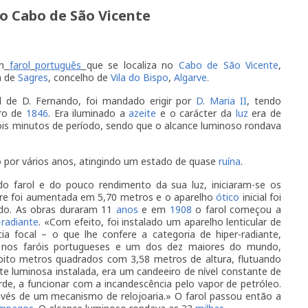
do Cabo de São Vicente
m
farol
português
que se localiza no
Cabo de São Vicente
,
a de
Sagres
, concelho de
Vila do Bispo
,
Algarve
.
l de D. Fernando, foi mandado erigir por
D. Maria II
, tendo
ro de
1846
. Era iluminado a
azeite
e o carácter da
luz
era de
ois minutos de período, sendo que o alcance luminoso rondava
o por vários anos, atingindo um estado de quase
ruína
.
do farol e do pouco rendimento da sua luz, iniciaram-se os
rre foi aumentada em 5,70 metros e o aparelho
ótico
inicial foi
ado. As obras duraram 11
anos
e em
1908
o farol começou a
-radiante
. «Com efeito, foi instalado um aparelho lenticular de
ia focal – o que lhe confere a categoria de hiper-radiante,
e nos faróis portugueses e um dos dez maiores do mundo,
 oito metros quadrados com 3,58 metros de altura, flutuando
e luminosa instalada, era um candeeiro de nível constante de
rde, a funcionar com a incandescência pelo vapor de petróleo.
avés de um mecanismo de relojoaria.» O farol passou então a