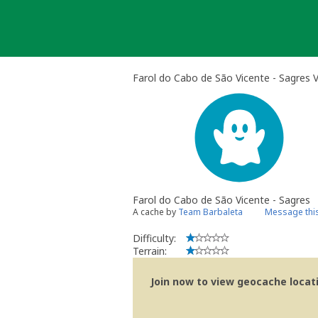
Skip
to
content
Farol do Cabo de São Vicente - Sagres V
Farol do Cabo de São Vicente - Sagres
A cache by
Team Barbaleta
Message thi
Difficulty:
Terrain:
Join now to view geocache locatio