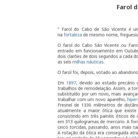
Farol 
“ Farol do Cabo de São Vicente é u
na
fortaleza
de mesmo nome, freguesi
O farol do Cabo São Vicente ou Faro
entrado em funcionamento em Outub
dois clarões de dois segundos a cada d
as seis
milhas náuticas
.
O farol foi, depois, votado ao abandon
Em
1897
, devido ao estado precário 
trabalhos de remodelação. Assim, a to
substituído por um novo, mais avanç
trabalhar com um novo aparelho,
hiper
Fresnel de 1330 milímetros de distânc
atualmente a maior ótica que exist
consistindo em três painéis óticos de
em 313 quilogramas de mercúrio. A font
cinco torcidas, passando, anos mais ta
A rotação da ótica era conseguida atr