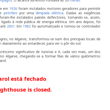
âmpagos
. O alcance luminoso rondava as 33
milhas
.
o e em
1926
foram instalados motores-geradores para permitir
de
petróleo
por uma
lâmpada
elétrica
. Dadas as exigências
oram-lhe instalados painéis deflectores, tornando-se, assim,
 ligado à rede pública de energia elétrica. Um ano depois, foi
u até
2001
. Em
1982
foi automatizado e tornou-se controlador
res, no Algarve, transformou-se num dos principais locais de
am diariamente ao entardecer, para ver o pôr-do-sol.
éscimo significativo de turistas e é, cada vez mais, um dos
l no Algarve, chegando-se a formar filas de vários quilómetros
arol.
arol está fechado
ighthouse is closed.