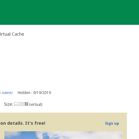
irtual Cache
s owner
Hidden : 9/19/2019
Size:
(virtual)
n details. It's free!
Sign up