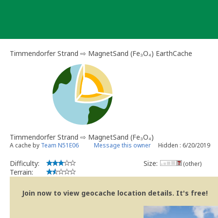
Skip
to
content
Timmendorfer Strand ⇨ MagnetSand (Fe₃O₄) EarthCache
Timmendorfer Strand ⇨ MagnetSand (Fe₃O₄)
A cache by
Team N51E06
Message this owner
Hidden : 6/20/2019
Difficulty:
Size:
(other)
Terrain:
Join now to view geocache location details. It's free!