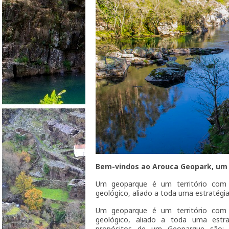
Bem-vindos ao Arouca Geopark, um
Um geoparque é um território com 
geológico, aliado a toda uma estratégi
Um geoparque é um território com 
geológico, aliado a toda uma estrat
propósitos de um Geoparque são: 