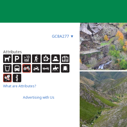
GC8A277
▼
Attributes
What are Attributes?
Advertising with Us