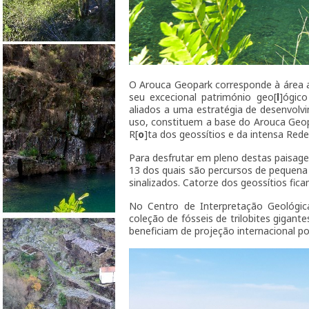
O Arouca Geopark corresponde à área a
seu excecional património geo[
l
]ógico
aliados a uma estratégia de desenvolvi
uso, constituem a base do Arouca Geop
R[
o
]ta dos geossítios e da intensa Red
Para desfrutar em pleno destas paisag
13 dos quais são percursos de pequena 
sinalizados. Catorze dos geossítios fic
No Centro de Interpretação Geológic
coleção de fósseis de trilobites gigan
beneficiam de projeção internacional po