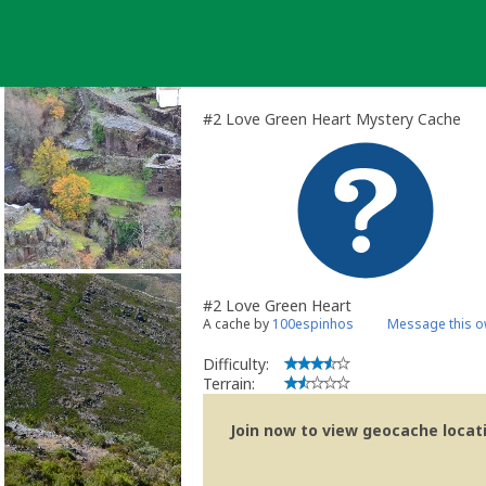
Skip
to
content
#2 Love Green Heart Mystery Cache
#2 Love Green Heart
A cache by
100espinhos
Message this o
Difficulty:
Terrain:
Join now to view geocache locatio