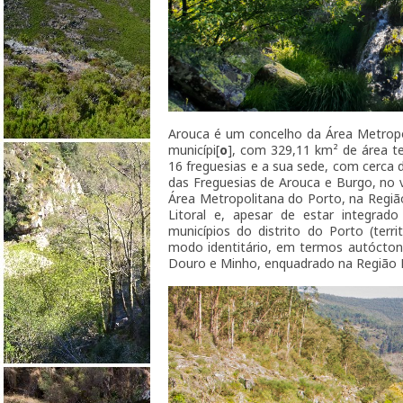
Arouca é um concelho da Área Metrop
municípi[
o
], com 329,11 km² de área te
16 freguesias e a sua sede, com cerca d
das Freguesias de Arouca e Burgo, no v
Área Metropolitana do Porto, na Regiã
Litoral e, apesar de estar integrad
municípios do distrito do Porto (terr
modo identitário, em termos autóctone
Douro e Minho, enquadrado na Região 