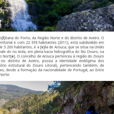
o[
l
]itana do Porto, da Região Norte e do distrito de Aveiro. O
rritorial e com 22 359 habitantes (2011), está subdividido em
e 5 200 habitantes, é a [
v
]ila de Arouca, que se situa na União
ale do rio Arda, em plena bacia hidrográfica do Rio Douro, na
o Nort[
e
]. O concelho de Arouca pertenceu à região do Douro
o no distrito de Aveiro, possui a identidade endógena dos
itório estrutural do Douro Litoral), pertencendo também, de
s, desde a formação da nacionalidade de Portugal, ao Entre
Norte.