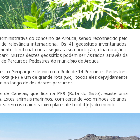
dministrativa do concelho de Arouca, sendo reconhecido pelo
 de relevância internacional. Os 41 geossítios inventariados,
mento territorial que assegura a sua proteção, dinamização e
ark. Muitos destes geossítios podem ser visitados através da
e de Percursos Pedestres do município de Arouca.
ens, o Geoparque definiu uma Rede de 14 Percursos Pedestres,
rota (PR) e um de grande rota (GR), todos eles de[
v
]idamente
am ao longo de dez destes percursos.
a de Canelas, que fica na PR9 (Rota do Xisto), existe uma
tes. Estes animais marinhos, com cerca de 465 milhões de anos,
r serem os maiores exemplares de trilobit[
e
]s do mundo.