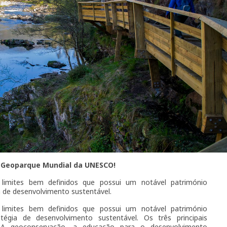
 Geoparque Mundial da UNESCO!
limites bem definidos que possui um notável património
a de desenvolvimento sustentável.
limites bem definidos que possui um notável património
égia de desenvolvimento sustentável. Os três principais
A geoconservação, a educação para o desenvolvimento