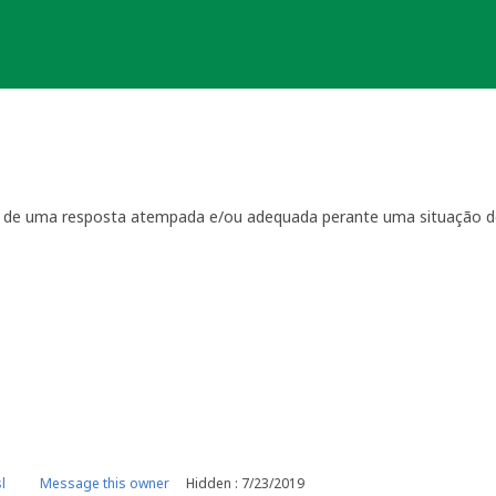
ta de uma resposta atempada e/ou adequada perante uma situação d
ientação
que regulam a manutenção das geocaches:
por visitas à localização física.
casionais à sua geocache para assegurar que está tudo em ordem p
ma com a geocache (desaparecimento, estrago, humidade/infiltraçõ
ive temporariamente a sua geocache para que os outros saibam q
o o problema. É-lhe concedido um período razoável de tempo -
ger
o da sua geocache. Se a geocache não estiver a receber a manutenç
r um longo período de tempo, poderemos arquivar a página da ge
e por favor recolha-o a fim de evitar que se torne lixo (geolitt
 falta de manutenção a sua geocache não poderá ser desarquivada.
e manutenção.
l
Message this owner
Hidden : 7/23/2019