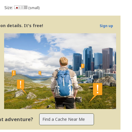
Size:
(small)
n details. It's free!
Sign up
ent adventure?