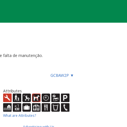
e falta de manutenção.
GC8AW2P
▼
ara funcionar, especialmente
es, etc.), ou faz um registo
ue não devem procurar a
Attributes
almente até 4 semanas
- dentro
ão necessária ou estiver
ocache.
er).
What are Attributes?
 Caso submeta uma nova será tido em
Advertising with Us