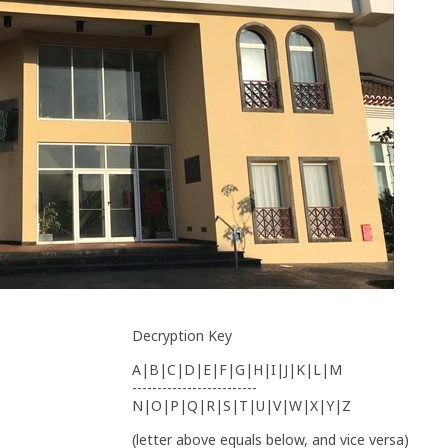
Decryption Key
A|B|C|D|E|F|G|H|I|J|K|L|M
-------------------------
N|O|P|Q|R|S|T|U|V|W|X|Y|Z
(letter above equals below, and vice versa)