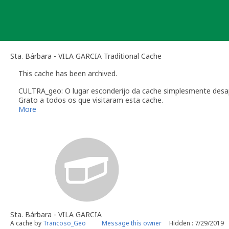
Skip
to
content
Sta. Bárbara - VILA GARCIA Traditional Cache
This cache has been archived.
CULTRA_geo: O lugar esconderijo da cache simplesmente desap
Grato a todos os que visitaram esta cache.
Trancoso_Geo
More
Sta. Bárbara - VILA GARCIA
A cache by
Trancoso_Geo
Message this owner
Hidden : 7/29/2019