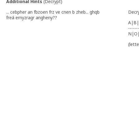
Additional Hints
(
Decrypt
)
... cebpher an fbzoen frz ve cnen b zheb... ghqb
Decr
freá ernyzragr angheny??
A|B|
-------
N|O
(lett