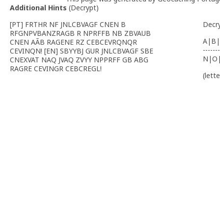
Additional Hints
(
Decrypt
)
[PT] FRTHR NF JNLCBVAGF CNEN B
Decr
RFGNPVBANZRAGB R NPRFFB NB ZBVAUB
A|B|
CNEN AÃB RAGENE RZ CEBCEVRQNQR
-------
CEVINQN! [EN] SBYYBJ GUR JNLCBVAGF SBE
N|O
CNEXVAT NAQ JVAQ ZVYY NPPRFF GB ABG
RAGRE CEVINGR CEBCREGL!
(lett