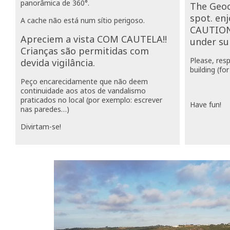
panorâmica de 360
°.
The Geoc
spot. en
A cache não está num sítio perigoso.
CAUTION!
Apreciem a vista COM CAUTELA!!
under sur
Crianças são permitidas com
Please, resp
devida vigilância.
building (fo
Peço encarecidamente que não deem
continuidade aos atos de vandalismo
praticados no local (por exemplo: escrever
Have fun!
nas paredes…)
Divirtam-se!