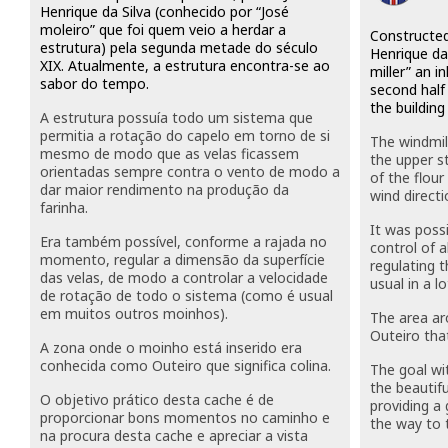
Henrique da Silva (conhecido por “José
moleiro” que foi quem veio a herdar a
Constructed
estrutura) pela segunda metade do século
Henrique da
XIX. Atualmente, a estrutura encontra-se ao
miller” an in
sabor do tempo.
second half
the building 
A estrutura possuía todo um sistema que
permitia a rotação do capelo em torno de si
The windmill
mesmo de modo que as velas ficassem
the upper s
orientadas sempre contra o vento de modo a
of the flou
dar maior rendimento na produção da
wind directi
farinha.
It was poss
Era também possível, conforme a rajada no
control of a
momento, regular a dimensão da superfície
regulating t
das velas, de modo a controlar a velocidade
usual in a l
de rotação de todo o sistema (como é usual
em muitos outros moinhos).
The area ar
Outeiro that
A zona onde o moinho está inserido era
conhecida como Outeiro que significa colina.
The goal wi
the beautifu
O objetivo prático desta cache é de
providing a
proporcionar bons momentos no caminho e
the way to t
na procura desta cache e apreciar a vista