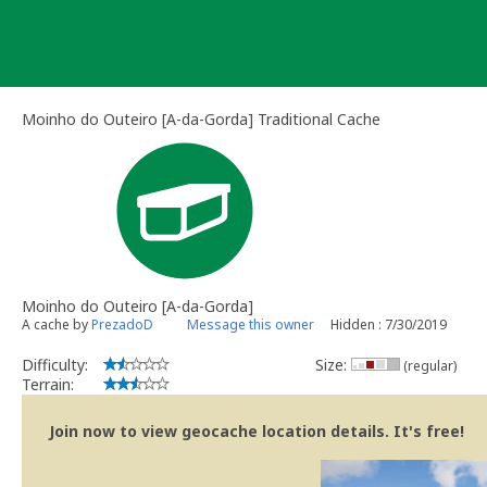
Skip
to
content
Moinho do Outeiro [A-da-Gorda] Traditional Cache
Moinho do Outeiro [A-da-Gorda]
A cache by
PrezadoD
Message this owner
Hidden : 7/30/2019
Difficulty:
Size:
(regular)
Terrain:
Join now to view geocache location details. It's free!