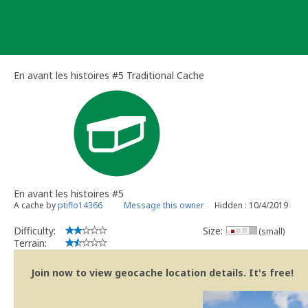
Skip
to
content
En avant les histoires #5 Traditional Cache
En avant les histoires #5
A cache by
ptiflo14366
Message this owner
Hidden : 10/4/2019
Difficulty:
Size:
(small)
Terrain:
Join now to view geocache location details. It's free!