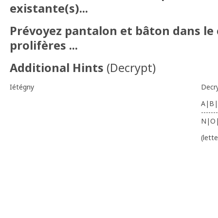
existante(s)...
Prévoyez pantalon et bâton dans le c
prolifères ...
Additional Hints
(
Decrypt
)
Iétégny
Decr
A|B|
-------
N|O
(lett