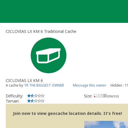
Skip
to
content
CICLOVIAS LX KM 6 Traditional Cache
CICLOVIAS LX KM 6
A cache by
TR THE BIGGEST OWNER
Message this owner
Hidden : 1
Difficulty:
Size:
(micro)
Terrain:
Join now to view geocache location details. It's free!