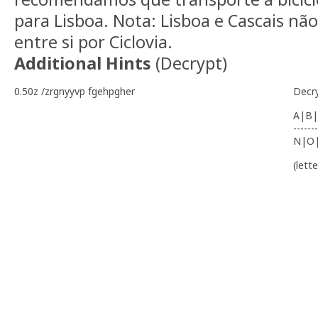
para Lisboa. Nota: Lisboa e Cascais não
entre si por Ciclovia.
Additional Hints
(
Decrypt
)
0.50z /zrgnyyvp fgehpgher
Decr
A|B|
-------
N|O
(lett