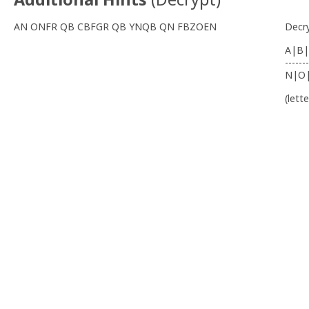
AN ONFR QB CBFGR QB YNQB QN FBZOEN
Decr
A|B|
-------
N|O
(lett