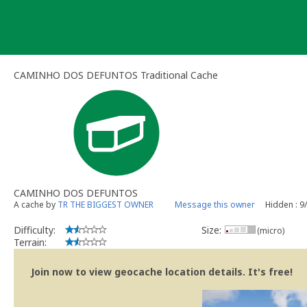
Skip
to
content
CAMINHO DOS DEFUNTOS Traditional Cache
CAMINHO DOS DEFUNTOS
A cache by
TR THE BIGGEST OWNER
Message this owner
Hidden : 9
Difficulty:
Size:
(micro)
Terrain:
Join now to view geocache location details. It's free!