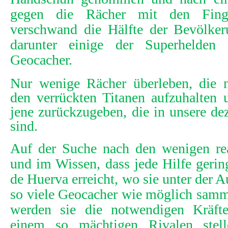
gegen die R
ä
cher mit den Finge
verschwand die H
ä
lfte der Bev
ö
lke
darunter einige der Superhelden
Geocacher.
Nur wenige Rächer überleben, die nu
den verrückten Titanen aufzuhalten 
jene zurückzugeben, die in unsere dez
sind.
Auf der Suche nach den wenigen rea
und im Wissen, dass jede Hilfe gering
de Huerva erreicht, wo sie unter der 
so viele Geocacher wie möglich samm
werden sie die notwendigen Kräf
einem so mächtigen Rivalen stel