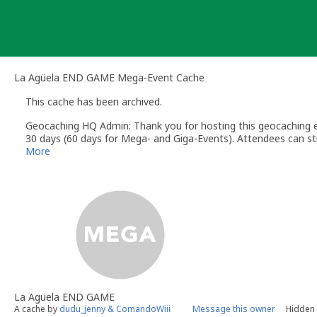
Skip
to
content
La Agüela END GAME Mega-Event Cache
This cache has been archived.
Geocaching HQ Admin: Thank you for hosting this geocaching e
30 days (60 days for Mega- and Giga-Events). Attendees can stil
More
La Agüela END GAME
A cache by
dudu_jenny & ComandoWiii
Message this owner
Hidden 