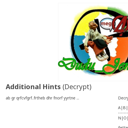
Additional Hints
(
Decrypt
)
ab gr qrfcvfgrf..frtheb dhr fnorf yyrtne ...
Decr
A|B|
-------
N|O
(lett