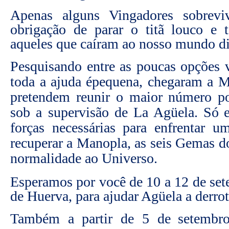
Apenas alguns Vingadores sobrev
obrigação de parar o titã louco e t
aqueles que caíram ao nosso mundo d
Pesquisando entre as poucas opções v
toda a ajuda
é
pequena, chegaram a M
pretendem reunir o maior n
ú
mero p
sob a supervis
ã
o de La Ag
ü
ela. S
ó
for
ç
as necessárias para enfrentar u
recuperar a Manopla, as seis Gemas do 
normalidade ao Universo.
Esperamos por você de 10 a 12 de se
de Huerva, para ajudar Agüela a derro
Também a partir de 5 de
setembr