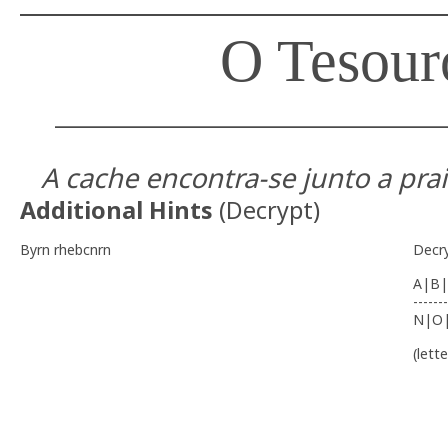
___________________________________
O Tesour
_______________________________________
A cache encontra-se junto a praia
Additional Hints
(
Decrypt
)
Byrn rhebcnrn
Decr
A|B|
-------
N|O
(lett