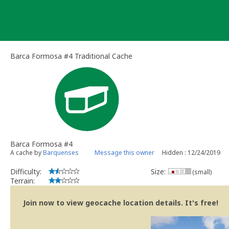
Skip
to
content
Barca Formosa #4 Traditional Cache
Barca Formosa #4
A cache by
Barquenses
Message this owner
Hidden : 12/24/2019
Difficulty:
Size:
(small)
Terrain:
Join now to view geocache location details. It's free!