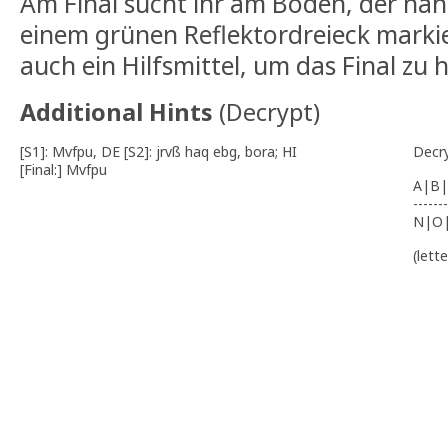
Am Final sucht ihr am Boden, der nah
einem grünen Reflektordreieck markier
auch ein Hilfsmittel, um das Final zu 
Additional Hints
(
Decrypt
)
[S1]: Mvfpu, DE [S2]: jrvß haq ebg, bora; HI
Decr
[Final:] Mvfpu
A|B|
-------
N|O
(lett