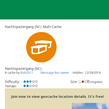
Skip
to
content
Nachtspaziergang (NC) Multi-Cache
Nachtspaziergang (NC)
A cache by
Bob2511
Message this owner
Hidden : 12/29/2019
Difficulty:
Size:
(regular)
Terrain:
Join now to view geocache location details. It's free!