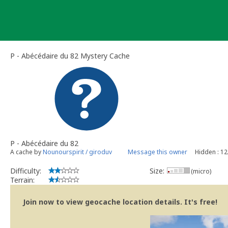
Skip
to
content
P - Abécédaire du 82 Mystery Cache
P - Abécédaire du 82
A cache by
Nounourspirit / giroduv
Message this owner
Hidden : 1
Difficulty:
Size:
(micro)
Terrain:
Join now to view geocache location details. It's free!