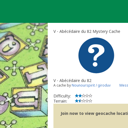
Skip
to
content
V - Abécédaire du 82 Mystery Cache
V - Abécédaire du 82
A cache by
Nounourspirit / giroduv
Mess
Difficulty:
Terrain:
Join now to view geocache locatio