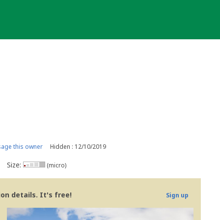
age this owner
Hidden : 12/10/2019
Size:
(micro)
n details. It's free!
Sign up