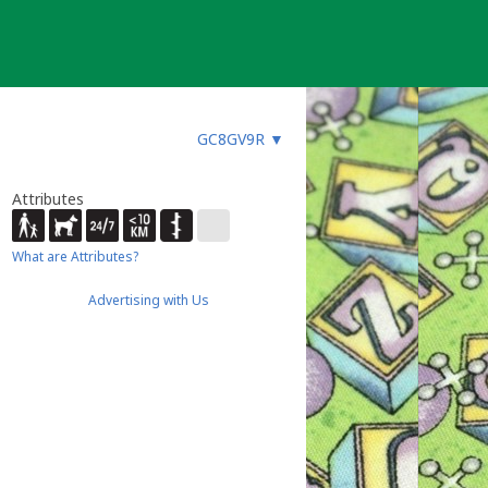
GC8GV9R
▼
Attributes
What are Attributes?
Advertising with Us