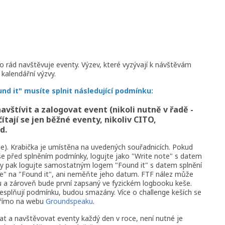
o rád navštěvuje eventy. Výzev, které vyzývají k návštěvám
 kalendářní výzvy.
nd it" musíte splnit následující podmínku:
avštívit a zalogovat event (nikoli nutně v řadě -
čítají se jen běžné eventy, nikoliv CITO,
d.
he). Krabička je umístěna na uvedených souřadnicích. Pokud
še před splněním podmínky, logujte jako "Write note" s datem
ky pak logujte samostatným logem "Found it" s datem splnění
" na "Found it", ani neměňte jeho datum. FTF nález může
ku a zároveň bude první zapsaný ve fyzickém logbooku keše.
nesplňují podmínku, budou smazány. Více o challenge keších se
římo na webu
Groundspeaku
.
vat a navštěvovat eventy každý den v roce, není nutné je