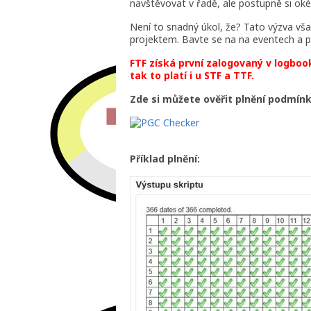
navštěvovat v řadě, ale postupně si ok
Není to snadný úkol, že? Tato výzva v
projektem. Bavte se na na eventech a p
FTF získá první zalogovaný v logbo
tak to platí i u STF a TTF.
Zde si můžete ověřit plnění podmínk
Příklad plnění: