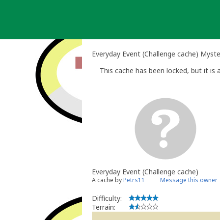
Skip
to
content
Everyday Event (Challenge cache) Myst
This cache has been locked, but it is a
Everyday Event (Challenge cache)
A cache by
Petrs11
Message this owner
Difficulty:
Terrain: