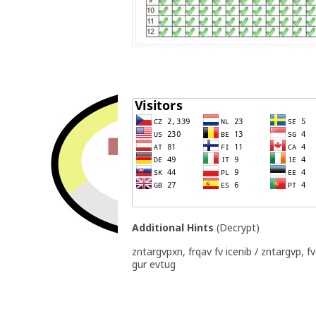
Additional Hints
(
Decrypt
)
zntargvpxn, frqav fv icenib / zntargvp, f
gur evtug