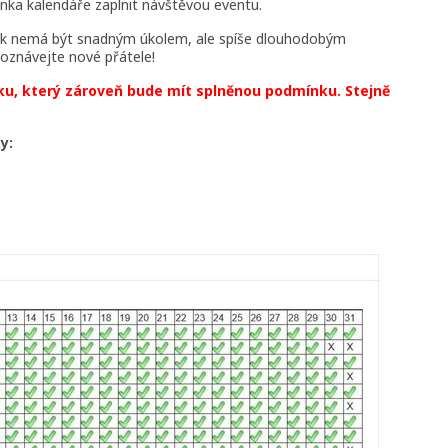
énka kalendáře zaplnit návštěvou eventu.
šak nemá být snadným úkolem, ale spíše dlouhodobým
oznávejte nové přátele!
oku, který zároveň bude mít splněnou podmínku. Stejně
y: