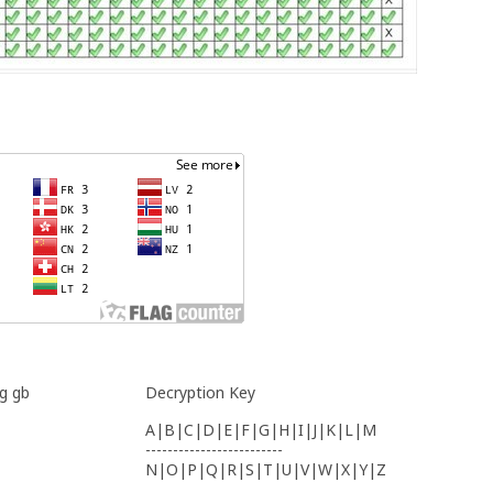
vg gb
Decryption Key
A|B|C|D|E|F|G|H|I|J|K|L|M
-------------------------
N|O|P|Q|R|S|T|U|V|W|X|Y|Z