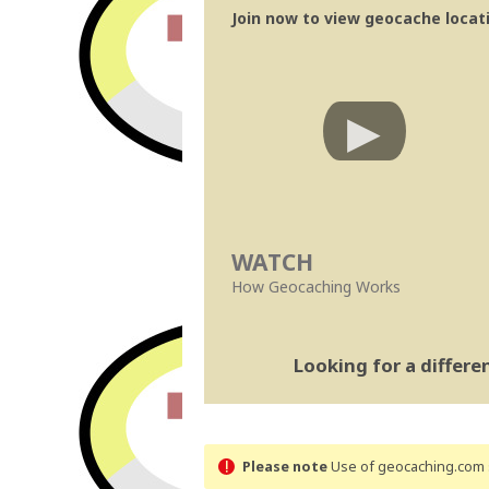
Join now to view geocache locatio
WATCH
How Geocaching Works
Looking for a differ
Please note
Use of geocaching.com s