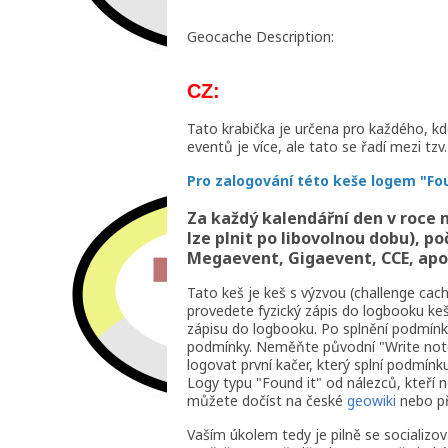
Geocache Description:
CZ:
Tato krabička je určena pro každého, kd
eventů je více, ale tato se řadí mezi tzv.
Pro zalogování této keše logem "Fou
Za každý kalendářní den v roce n
lze plnit po libovolnou dobu), po
Megaevent, Gigaevent, CCE, apo
Tato keš je keš s výzvou (challenge cac
provedete fyzický zápis do logbooku ke
zápisu do logbooku. Po splnění podmín
podmínky. Neměňte původní "Write note
logovat první kačer, který splní podmín
Logy typu "Found it" od nálezců, kteří 
můžete dočíst na české
geowiki
nebo p
Vaším úkolem tedy je pilně se socializo