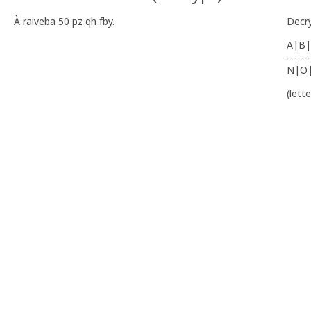
À raiveba 50 pz qh fby.
Decr
A|B|
-------
N|O
(lett