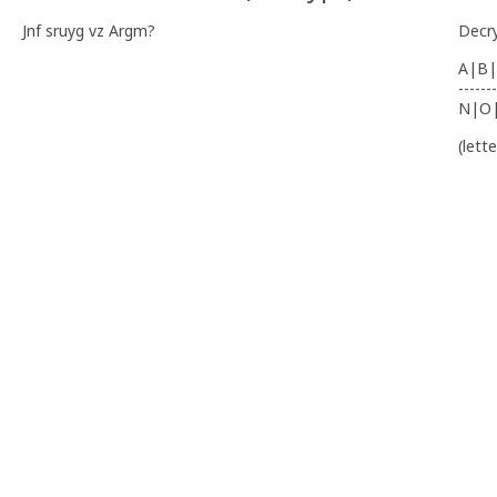
Jnf sruyg vz Argm?
Decr
A|B|
-------
N|O
(lett