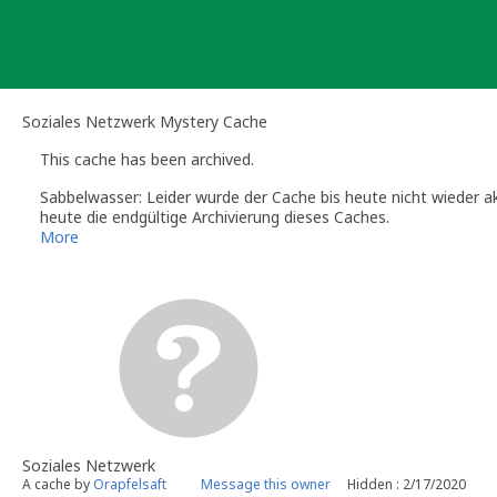
Skip
to
content
Soziales Netzwerk Mystery Cache
This cache has been archived.
Sabbelwasser: Leider wurde der Cache bis heute nicht wieder a
heute die endgültige Archivierung dieses Caches.
Wenn du an dieser Stelle wieder einen Cache platzieren möchtes
More
Denke bitte daran eventuellen Geomüll (Cachebehälter, Zwisc
Danke und Gruß,
Sabbelwasser
Volunteer Reviewer for Geocaching.com
Soziales Netzwerk
A cache by
Orapfelsaft
Message this owner
Hidden : 2/17/2020