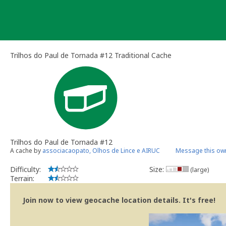
Skip
to
content
Trilhos do Paul de Tornada #12 Traditional Cache
Trilhos do Paul de Tornada #12
A cache by
associacaopato, Olhos de Lince e AIRUC
Message this ow
Difficulty:
Size:
(large)
Terrain:
Join now to view geocache location details. It's free!