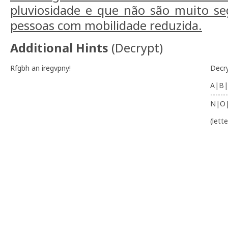
pluviosidade e que não são muito se
pessoas com mobilidade reduzida.
Additional Hints
(
Decrypt
)
Rfgbh an iregvpny!
Decr
A|B|
-------
N|O
(lett