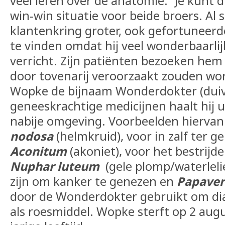
veel leren over de anatomie.” Je kunt 
win-win situatie voor beide broers. Al
klantenkring groter, ook gefortunee
te vinden omdat hij veel wonderbaarli
verricht. Zijn patiënten bezoeken hem 
door tovenarij veroorzaakt zouden wo
Wopke de bijnaam Wonderdokter (duive
geneeskrachtige medicijnen haalt hij u
nabije omgeving. Voorbeelden hiervan 
nodosa
(helmkruid), voor in zalf ter 
Aconitum
(akoniet), voor het bestrijd
Nuphar luteum
(gele plomp/waterlelie
zijn om kanker te genezen en
Papaver
door de Wonderdokter gebruikt om diar
als roesmiddel. Wopke sterft op 2 aug