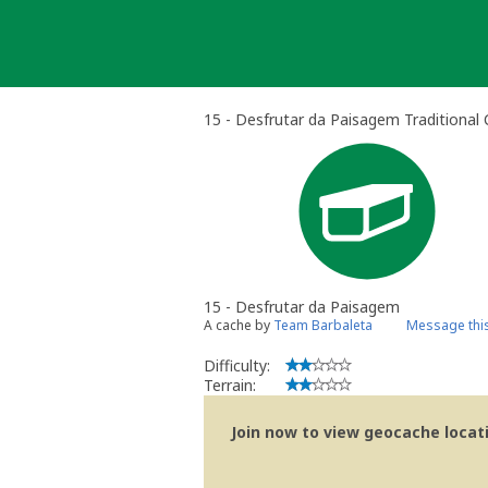
Skip
to
content
15 - Desfrutar da Paisagem Traditional
15 - Desfrutar da Paisagem
A cache by
Team Barbaleta
Message thi
Difficulty:
Terrain:
Join now to view geocache locatio