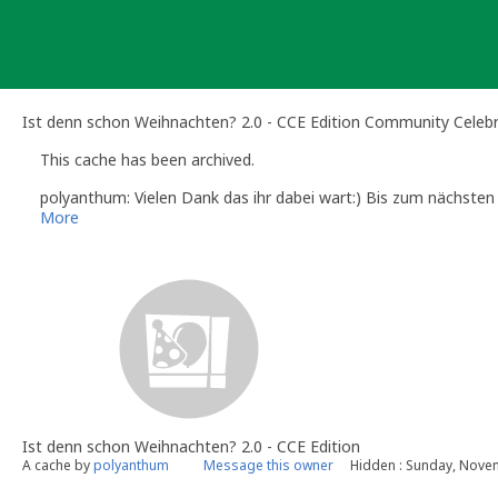
Skip
to
content
Ist denn schon Weihnachten? 2.0 - CCE Edition Community Celeb
This cache has been archived.
polyanthum: Vielen Dank das ihr dabei wart:) Bis zum nächsten 
More
Ist denn schon Weihnachten? 2.0 - CCE Edition
A cache by
polyanthum
Message this owner
Hidden : Sunday, Nove