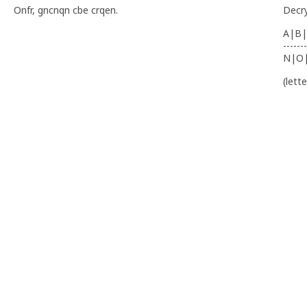
Onfr, gncnqn cbe crqen.
Decr
A|B|
-------
N|O
(lett