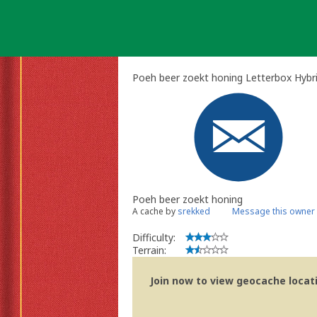
Skip
to
content
Poeh beer zoekt honing Letterbox Hybr
Poeh beer zoekt honing
A cache by
srekked
Message this owner
Difficulty:
Terrain:
Join now to view geocache locatio