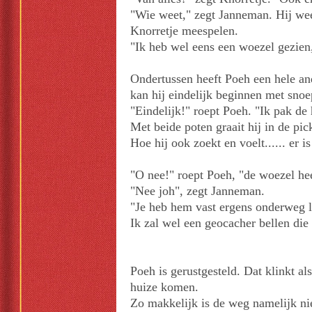
"Wie weet," zegt Janneman. Hij weet
Knorretje meespelen.
"Ik heb wel eens een woezel gezien,
Ondertussen heeft Poeh een hele an
kan hij eindelijk beginnen met sno
"Eindelijk!" roept Poeh. "Ik pak de
Met beide poten graait hij in de pi
Hoe hij ook zoekt en voelt...... er 
"O nee!" roept Poeh, "de woezel hee
"Nee joh", zegt Janneman.
"Je heb hem vast ergens onderweg l
Ik zal wel een geocacher bellen di
Poeh is gerustgesteld. Dat klinkt a
huize komen.
Zo makkelijk is de weg namelijk nie