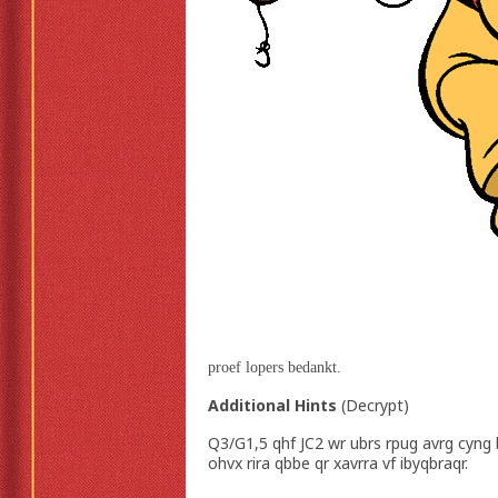
proef lopers bedankt.
Additional Hints
(
Decrypt
)
Q3/G1,5 qhf JC2 wr ubrs rpug avrg cyng 
ohvx rira qbbe qr xavrra vf ibyqbraqr.