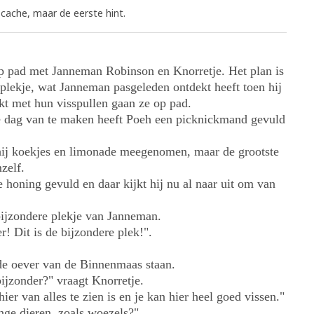
cache, maar de eerste hint.
p pad met Janneman Robinson en Knorretje. Het plan is
plekje, wat Janneman pasgeleden ontdekt heeft toen hij
kt met hun visspullen gaan ze op pad.
ge dag van te maken heeft Poeh een picknickmand gevuld
hij koekjes en limonade meegenomen, maar de grootste
zelf.
e honing gevuld en daar kijkt hij nu al naar uit om van
bijzondere plekje van Janneman.
! Dit is de bijzondere plek!".
 de oever van de Binnenmaas staan.
ijzonder?" vraagt Knorretje.
r van alles te zien is en je kan hier heel goed vissen."
nge dieren, zoals woezels?"