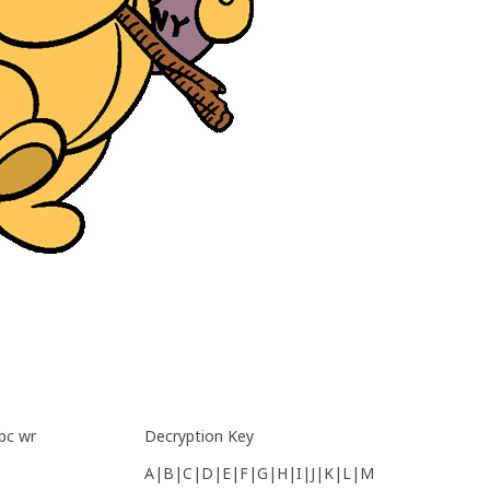
bc wr
Decryption Key
A|B|C|D|E|F|G|H|I|J|K|L|M