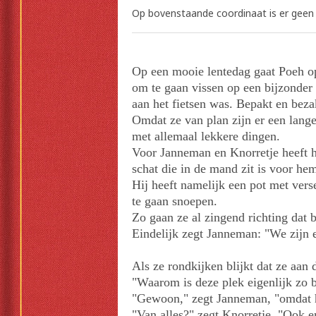
Op bovenstaande coordinaat is er geen 
Op een mooie lentedag gaat Poeh o
om te gaan vissen op een bijzonder 
aan het fietsen was. Bepakt en beza
Omdat ze van plan zijn er een lan
met allemaal lekkere dingen.
Voor Janneman en Knorretje heeft 
schat die in de mand zit is voor hem
Hij heeft namelijk een pot met vers
te gaan snoepen.
Zo gaan ze al zingend richting dat 
Eindelijk zegt Janneman: "We zijn er
Als ze rondkijken blijkt dat ze aan
"Waarom is deze plek eigenlijk zo b
"Gewoon," zegt Janneman, "omdat hie
"Van alles?" zegt Knorretje. "Ook e