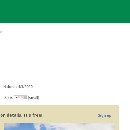
id
Hidden : 4/3/2020
Size:
(small)
n details. It's free!
Sign up