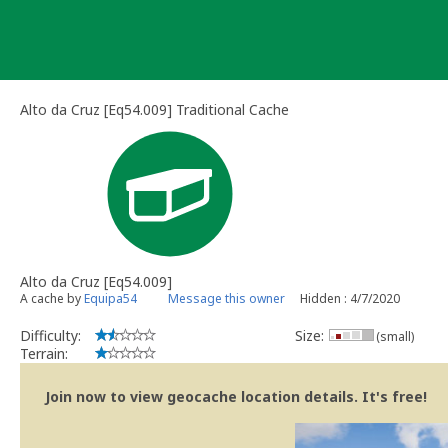
Skip
to
content
Alto da Cruz [Eq54.009] Traditional Cache
Alto da Cruz [Eq54.009]
A cache by
Equipa54
Message this owner
Hidden : 4/7/2020
Difficulty:
Size:
(small)
Terrain:
Join now to view geocache location details. It's free!