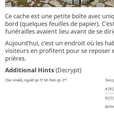
Ce cache est une petite boîte avec uni
bord (quelques feuilles de papier). C'est
funérailles avaient lieu avant de se diri
Aujourd'hui, c'est un endroit où les ha
visiteurs en profitent pour se reposer e
prières.
Additional Hints
(
Decrypt
)
Cbe onvkb, ngeáf qn 5ª bh fren qn 2ª?
Decr
A|B|
-------
N|O
(lett