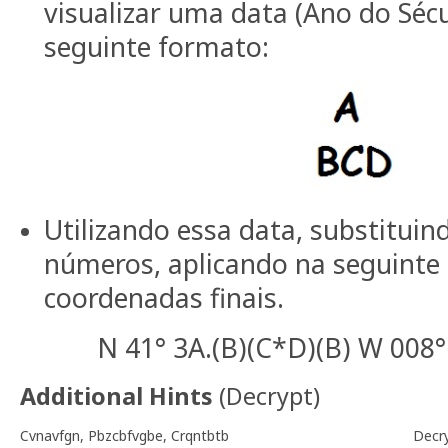
visualizar uma data (Ano do Sécu
seguinte formato:
Utilizando essa data, substituind
números, aplicando na seguinte
coordenadas finais.
N 41° 3A.(B)(C*D)(B) W 008°
Additional Hints
(
Decrypt
)
Cvnavfgn, Pbzcbfvgbe, Crqntbtb
Decr