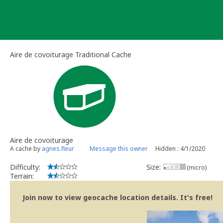
Skip
to
content
Aire de covoiturage Traditional Cache
Aire de covoiturage
A cache by
agnes.fleur
Message this owner
Hidden : 4/1/2020
Difficulty:
Size:
(micro)
Terrain:
Join now to view geocache location details. It's free!