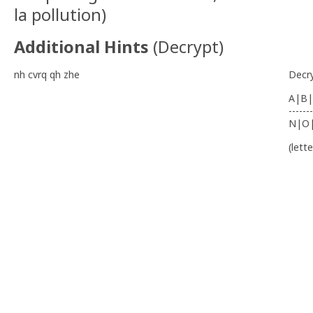
la pollution)
Additional Hints
(
Decrypt
)
nh cvrq qh zhe
Decr
A|B|
-------
N|O
(lett