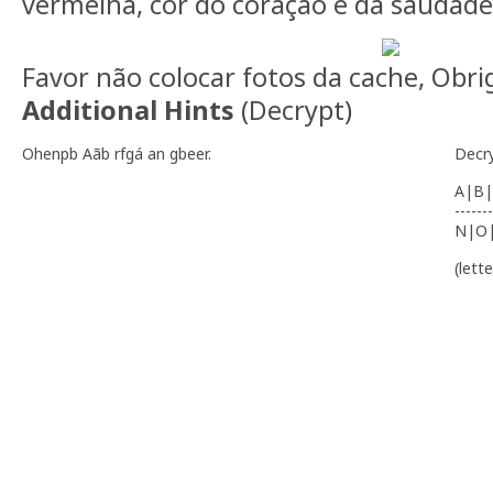
vermelha, cor do coração e da saudade
Favor não colocar fotos da cache, Obri
Additional Hints
(
Decrypt
)
Ohenpb Aãb rfgá an gbeer.
Decr
A|B|
-------
N|O
(lett