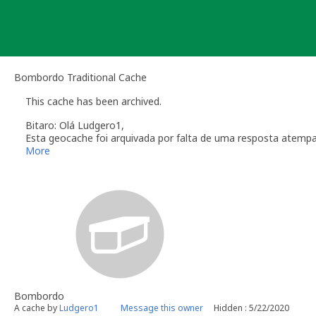
Skip
to
content
Bombordo Traditional Cache
This cache has been archived.
Bitaro: Olá Ludgero1,
Esta geocache foi arquivada por falta de uma resposta atemp
Verifique a secção das
Linhas de Orientação
que regulam a ma
More
Obrigado pela colaboração
Bitaro aka Vitor Sérgio
Geocaching.com Volunteer Geocache Reviewer
Revisor Voluntário em Geocaching.com
Bombordo
A cache by
Ludgero1
Message this owner
Hidden : 5/22/2020