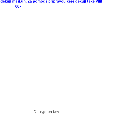
ěkuji maši.uh. Za pomoc s přípravou keše děkuji také Pilif
007.
Decryption Key