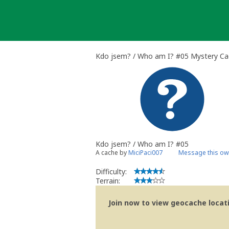
Skip
to
content
Kdo jsem? / Who am I? #05 Mystery C
Kdo jsem? / Who am I? #05
A cache by
MiciPaci007
Message this ow
Difficulty:
Terrain:
Join now to view geocache locatio