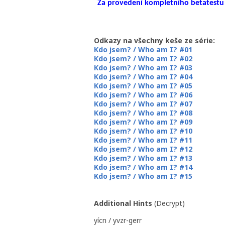
Za provedení kompletního betatestu d
Odkazy na všechny keše ze série:
Kdo jsem? / Who am I? #01
Kdo jsem? / Who am I? #02
Kdo jsem? / Who am I? #03
Kdo jsem? / Who am I? #04
Kdo jsem? / Who am I? #05
Kdo jsem? / Who am I? #06
Kdo jsem? / Who am I? #07
Kdo jsem? / Who am I? #08
Kdo jsem? / Who am I? #09
Kdo jsem? / Who am I? #10
Kdo jsem? / Who am I? #11
Kdo jsem? / Who am I? #12
Kdo jsem? / Who am I? #13
Kdo jsem? / Who am I? #14
Kdo jsem? / Who am I? #15
Additional Hints
(
Decrypt
)
yícn / yvzr-gerr